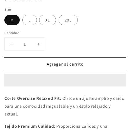
habitual
Size
M
L
XL
2XL
Cantidad
Reducir
Aumentar
cantidad
cantidad
para
para
Agregar al carrito
Crewneck
Crewneck
Bordado
Bordado
Negro
Negro
Corte Oversize Relaxed Fit:
Ofrece un ajuste amplio y caído
para una comodidad inigualable y un estilo relajado y
actual.
Tejido Premium Calidad:
Proporciona calidez y una