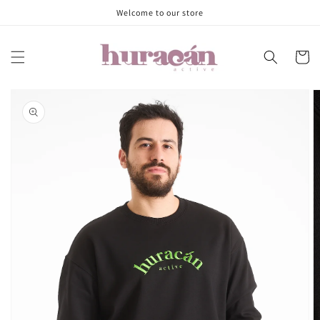
Ir
Welcome to our store
directamente
al contenido
Carrito
Ir
directamente
a la
información
del producto